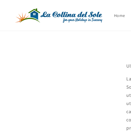
Vai
direttamente
ai contenuti
Home
Ul
La
So
ut
ut
ca
co
pr