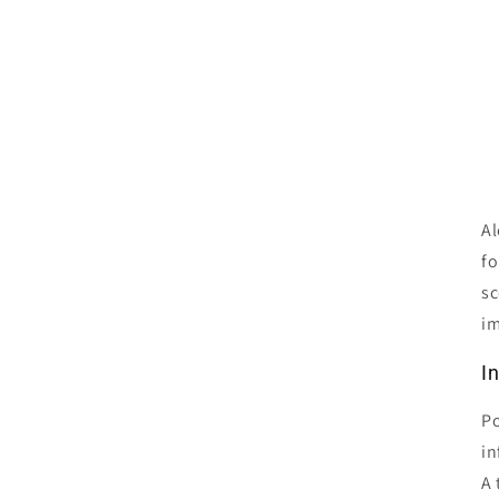
Al
fo
sc
im
I
Po
in
A 