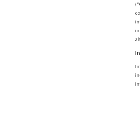
(“
co
in
in
al
I
In
in
in