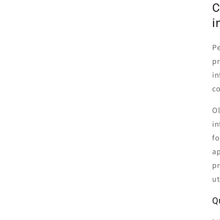
C
i
Pe
pr
in
co
Ol
in
fo
ap
pr
ut
Q