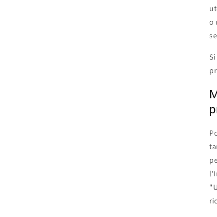
ut
o 
se
Si
pr
M
p
Po
ta
pe
l'
"U
ri